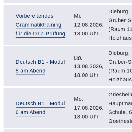
Dieburg, 
Vorbereitendes
Mi.
Gruber-S
Grammatiktraining
12.08.2026,
(Raum 11
für die DTZ-Prüfung
18.00 Uhr
Holzhäus
Dieburg, 
Do.
Deutsch B1 - Modul
Gruber-S
13.08.2026,
5 am Abend
(Raum 10
18.00 Uhr
Holzhäus
Grieshei
Mo.
Deutsch B1 - Modul
Hauptma
17.08.2026,
6 am Abend
Schule, 
18.00 Uhr
Goethest