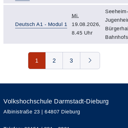
Seeheim
Mi.
Jugenhei
Deutsch A1 - Modul 1
19.08.2026,
Bürgerhal
8.45 Uhr
Bahnhofst
Seite 1 von 3
1
2
3
Volkshochschule Darmstadt-Dieburg
Albinistraße 23 | 64807 Dieburg