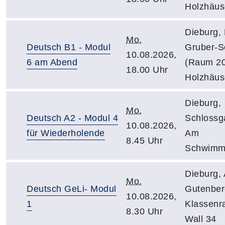
Holzhäus
Dieburg, 
Mo.
Deutsch B1 - Modul
Gruber-S
10.08.2026,
6 am Abend
(Raum 20
18.00 Uhr
Holzhäus
Dieburg,
Mo.
Deutsch A2 - Modul 4
Schlossga
10.08.2026,
für Wiederholende
Am
8.45 Uhr
Schwimm
Dieburg, 
Mo.
Deutsch GeLi- Modul
Gutenber
10.08.2026,
1
Klassenr
8.30 Uhr
Wall 34