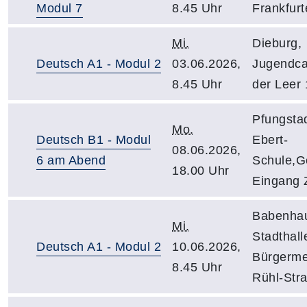
Modul 7
8.45 Uhr
Frankfurte
Mi.
Dieburg,
Deutsch A1 - Modul 2
03.06.2026,
Jugendca
8.45 Uhr
der Leer 
Pfungstad
Mo.
Deutsch B1 - Modul
Ebert-
08.06.2026,
6 am Abend
Schule,G
18.00 Uhr
Eingang Z
Babenha
Mi.
Stadthall
Deutsch A1 - Modul 2
10.06.2026,
Bürgerme
8.45 Uhr
Rühl-Str