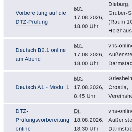
Dieburg, 
Mo.
Vorbereitung auf die
Gruber-S
17.08.2026,
DTZ-Prüfung
(Raum 10
18.00 Uhr
Holzhäus
Mo.
vhs-onlin
Deutsch B2.1 online
17.08.2026,
Außenste
am Abend
18.00 Uhr
Darmstad
Mo.
Grieshei
Deutsch A1 - Modul 1
17.08.2026,
Croatia,
8.45 Uhr
Vereinsh
DTZ-
Di.
vhs-onlin
Prüfungsvorbereitung
18.08.2026,
Außenste
online
18.30 Uhr
Darmstad