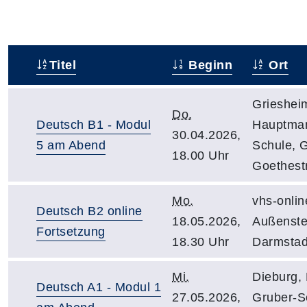
Titel
Beginn
Ort
–
Grieshei
Do.
Deutsch B1 - Modul
Hauptma
30.04.2026,
5 am Abend
Schule, 
18.00 Uhr
Goethest
Mo.
vhs-onlin
Deutsch B2 online
18.05.2026,
Außenste
Fortsetzung
18.30 Uhr
Darmstad
Mi.
Dieburg, 
Deutsch A1 - Modul 1
27.05.2026,
Gruber-S