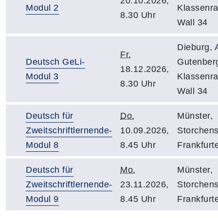
20.10.2026,
Modul 2
Klassenr
8.30 Uhr
Wall 34
Dieburg, 
Fr.
Deutsch GeLi-
Gutenber
18.12.2026,
Modul 3
Klassenr
8.30 Uhr
Wall 34
Deutsch für
Do.
Münster,
Zweitschriftlernende-
10.09.2026,
Storchens
Modul 8
8.45 Uhr
Frankfurte
Deutsch für
Mo.
Münster,
Zweitschriftlernende-
23.11.2026,
Storchens
Modul 9
8.45 Uhr
Frankfurte