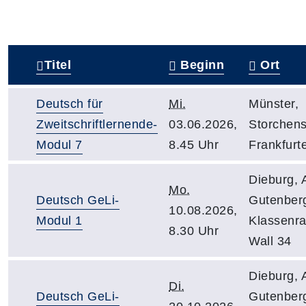
Titel
Beginn
Ort
–
Deutsch für
Mi.
Münster,
Zweitschriftlernende-
03.06.2026,
Storchens
Modul 7
8.45 Uhr
Frankfurte
Dieburg, 
Mo.
Deutsch GeLi-
Gutenber
10.08.2026,
Modul 1
Klassenr
8.30 Uhr
Wall 34
Dieburg, 
Di.
Deutsch GeLi-
Gutenber