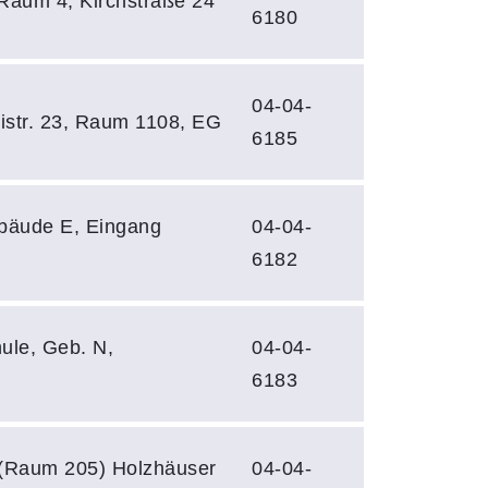
 Raum 4, Kirchstraße 24
6180
04-04-
nistr. 23, Raum 1108, EG
6185
ebäude E, Eingang
04-04-
6182
ule, Geb. N,
04-04-
6183
 (Raum 205) Holzhäuser
04-04-