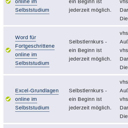
online im
ein Beginn ist
vh
Selbststudium
jederzeit möglich.
Dar
Die
vhs
Word für
Selbstlernkurs -
Auß
Fortgeschrittene
ein Beginn ist
vh
online im
jederzeit möglich.
Dar
Selbststudium
Die
vhs
Excel-Grundlagen
Selbstlernkurs -
Auß
online im
ein Beginn ist
vh
Selbststudium
jederzeit möglich.
Dar
Die