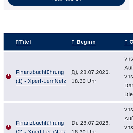
Titel
Beginn
O
–
vhs
Auß
Finanzbuchführung
Di.
28.07.2026,
vh
(1) - Xpert-LernNetz
18.30 Uhr
Dar
Die
vhs
Auß
Finanzbuchführung
Di.
28.07.2026,
vh
(2) - Xpert LernNetz
18.30 Uhr