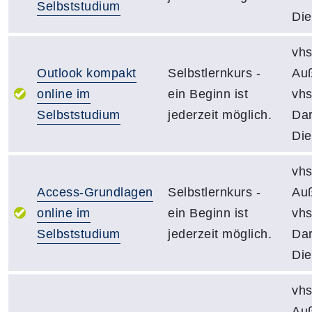
Selbststudium
Die
vhs
Outlook kompakt
Selbstlernkurs -
Auß
online im
ein Beginn ist
vh
Selbststudium
jederzeit möglich.
Dar
Die
vhs
Access-Grundlagen
Selbstlernkurs -
Auß
online im
ein Beginn ist
vh
Selbststudium
jederzeit möglich.
Dar
Die
vhs
Auß