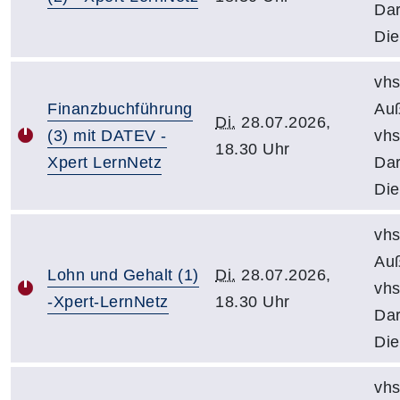
Dar
Die
vhs
Finanzbuchführung
Auß
Di.
28.07.2026,
(3) mit DATEV -
vh
18.30 Uhr
Xpert LernNetz
Dar
Die
vhs
Auß
Lohn und Gehalt (1)
Di.
28.07.2026,
vh
-Xpert-LernNetz
18.30 Uhr
Dar
Die
vhs