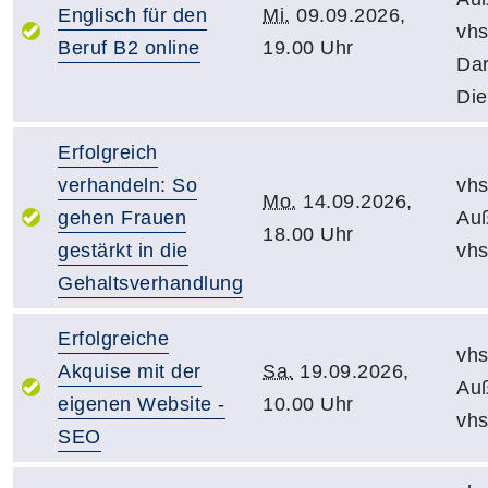
Englisch für den
Mi.
09.09.2026,
vh
Beruf B2 online
19.00 Uhr
Dar
Die
Erfolgreich
verhandeln: So
vhs
Mo.
14.09.2026,
gehen Frauen
Auß
18.00 Uhr
gestärkt in die
vhs
Gehaltsverhandlung
Erfolgreiche
vhs
Akquise mit der
Sa.
19.09.2026,
Auß
eigenen Website -
10.00 Uhr
vhs
SEO