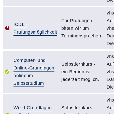
vhs
Für Prüfungen
Auß
ICDL -
bitten wir um
vh
Prüfungsmöglichkeit
Terminabsprachen.
Dar
Die
vhs
Computer- und
Selbstlernkurs -
Auß
Online-Grundlagen
ein Beginn ist
vh
online im
jederzeit möglich.
Dar
Selbststudium
Die
vhs
Word-Grundlagen
Selbstlernkurs -
Auß