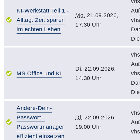
vhs
KI-Werkstatt Teil 1 -
Auß
Mo.
21.09.2026,
Alltag: Zeit sparen
vh
17.30 Uhr
im echten Leben
Dar
Die
vhs
Auß
Di.
22.09.2026,
MS Office und KI
vh
14.30 Uhr
Dar
Die
Ändere-Dein-
vhs
Passwort -
Di.
22.09.2026,
Auß
Passwortmanager
19.00 Uhr
vh
effizient einsetzen