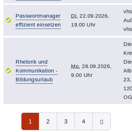
vhs
Passwortmanager
Di.
22.09.2026,
Auß
effizient einsetzen
19.00 Uhr
vh
Die
Kre
Rhetorik und
Die
Mo.
28.09.2026,
Kommunikation -
Alb
9.00 Uhr
Bildungsurlaub
23
120
OG
Seite 1 von 4
1
2
3
4