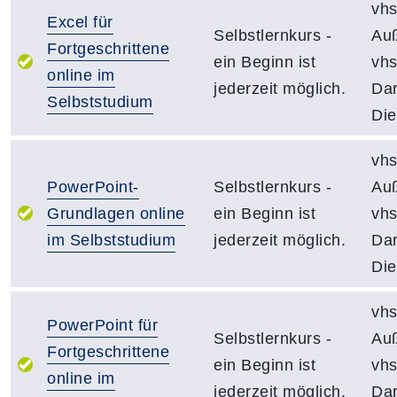
vhs
Excel für
Selbstlernkurs -
Auß
Fortgeschrittene
ein Beginn ist
vh
online im
jederzeit möglich.
Dar
Selbststudium
Die
vhs
PowerPoint-
Selbstlernkurs -
Auß
Grundlagen online
ein Beginn ist
vh
im Selbststudium
jederzeit möglich.
Dar
Die
vhs
PowerPoint für
Selbstlernkurs -
Auß
Fortgeschrittene
ein Beginn ist
vh
online im
jederzeit möglich.
Dar