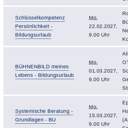
Ro
Schlüsselkompetenz
Mo.
Bü
Persönlichkeit -
22.02.2027,
Ne
Bildungsurlaub
9.00 Uhr
Ko
Al
Mo.
OT
BÜHNENBILD meines
01.03.2027,
Sc
Lebens - Bildungsurlaub
9.00 Uhr
Ge
St
Ep
Mo.
Systemische Beratung -
Ha
15.03.2027,
Grundlagen - BU
(A
9.00 Uhr