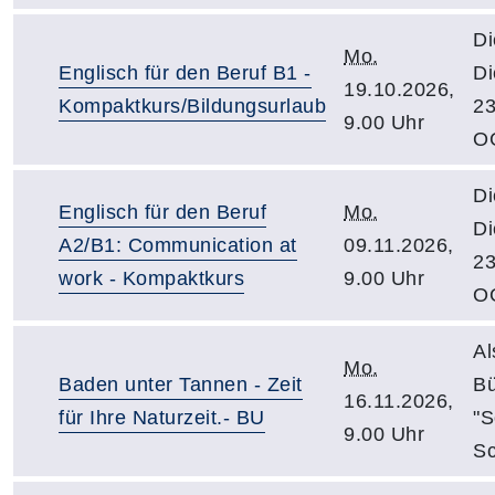
Di
Mo.
Englisch für den Beruf B1 -
Di
19.10.2026,
Kompaktkurs/Bildungsurlaub
23
9.00 Uhr
O
Di
Englisch für den Beruf
Mo.
Di
A2/B1: Communication at
09.11.2026,
23
work - Kompaktkurs
9.00 Uhr
O
Al
Mo.
Baden unter Tannen - Zeit
Bü
16.11.2026,
für Ihre Naturzeit.- BU
"S
9.00 Uhr
Sc