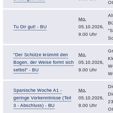
O
Al
Mo.
Bü
Tu Dir gut! - BU
05.10.2026,
"S
9.00 Uhr
Sc
Gr
"Der Schütze krümmt den
Mo.
Kl
Bogen, der Weise formt sich
05.10.2026,
We
selbst" - BU
9.00 Uhr
W
Di
Spanische Woche A1 -
Mo.
Di
geringe Vorkenntnisse (Teil
05.10.2026,
23
3 - Abschluss) - BU
9.00 Uhr
O