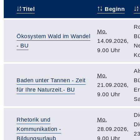
Titel
Beginn
–
Ro
Mo.
Ökosystem Wald im Wandel
Bü
14.09.2026,
- BU
Ne
9.00 Uhr
Ko
Al
Mo.
Baden unter Tannen - Zeit
Bü
21.09.2026,
für Ihre Naturzeit.- BU
Er
9.00 Uhr
Sa
Di
Rhetorik und
Mo.
Di
Kommunikation -
28.09.2026,
23
Bildungsurlaub
9.00 Uhr