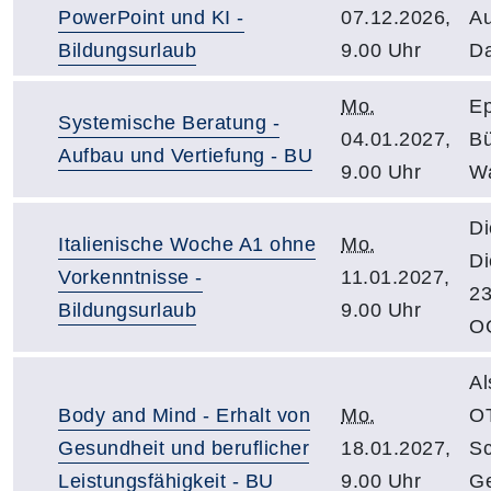
PowerPoint und KI -
07.12.2026,
Au
Bildungsurlaub
9.00 Uhr
Da
Mo.
Ep
Systemische Beratung -
04.01.2027,
Bü
Aufbau und Vertiefung - BU
9.00 Uhr
Wa
Di
Italienische Woche A1 ohne
Mo.
Di
Vorkenntnisse -
11.01.2027,
23
Bildungsurlaub
9.00 Uhr
O
Al
Body and Mind - Erhalt von
Mo.
OT
Gesundheit und beruflicher
18.01.2027,
Sc
Leistungsfähigkeit - BU
9.00 Uhr
Ge