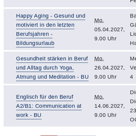
Fe
Happy Aging - Gesund und
B
Mo.
motiviert in den letzten
Gä
05.04.2027,
Berufsjahren -
Li
9.00 Uhr
Bildungsurlaub
Ha
Gesundheit stärken in Beruf
Mo.
Me
und Alltag durch Yoga,
26.04.2027,
Ve
Atmung und Meditation - BU
9.00 Uhr
4
Di
Englisch für den Beruf
Mo.
Di
A2/B1: Communication at
14.06.2027,
23
work - BU
9.00 Uhr
O