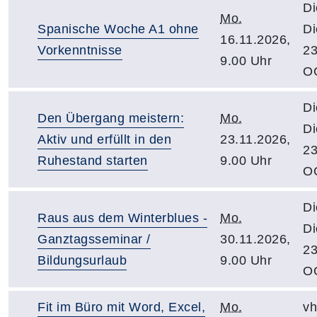
Di
Mo.
Spanische Woche A1 ohne
Di
16.11.2026,
Vorkenntnisse
23
9.00 Uhr
O
Di
Den Übergang meistern:
Mo.
Di
Aktiv und erfüllt in den
23.11.2026,
23
Ruhestand starten
9.00 Uhr
O
Di
Raus aus dem Winterblues -
Mo.
Di
Ganztagsseminar /
30.11.2026,
23
Bildungsurlaub
9.00 Uhr
O
Fit im Büro mit Word, Excel,
Mo.
vh