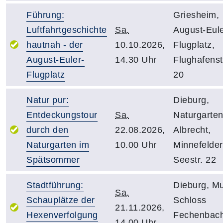
Führung:
Griesheim,
Luftfahrtgeschichte
Sa.
August-Eule
hautnah - der
10.10.2026,
Flugplatz,
August-Euler-
14.30 Uhr
Flughafens
Flugplatz
20
Natur pur:
Dieburg,
Entdeckungstour
Sa.
Naturgarten
durch den
22.08.2026,
Albrecht,
Naturgarten im
10.00 Uhr
Minnefelder
Spätsommer
Seestr. 22
Stadtführung:
Dieburg, M
Sa.
Schauplätze der
Schloss
21.11.2026,
Hexenverfolgung
Fechenbach
14.00 Uhr