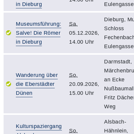
in Dieburg
Eulengasse
Dieburg, M
Museumsführung:
Sa.
Schloss
Salve! Die Römer
05.12.2026,
Fechenbach
in Dieburg
14.00 Uhr
Eulengasse
Darmstadt,
Märchenbr
Wanderung über
So.
an Ecke
die Eberstädter
20.09.2026,
Nußbaumall
Dünen
15.00 Uhr
Fritz Däche
Weg
Alsbach-
Kulturspaziergang
So.
Hähnlein,