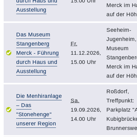
durch Haus und
15.00 Uhr
Merck im H
Ausstellung
auf der Hö
Seeheim-
Das Museum
Jugenheim,
Stangenberg
Fr.
Museum
Merck - Führung
11.12.2026,
Stangenber
durch Haus und
15.00 Uhr
Merck im H
Ausstellung
auf der Hö
Roßdorf,
Die Menhiranlage
Sa.
Treffpunkt:
– Das
19.09.2026,
Parkplatz "
"Stonehenge"
14.00 Uhr
Kubigbrücke
unserer Region
Brunnersw