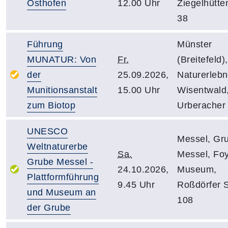
Osthofen
12.00 Uhr
Ziegelhütt
38
Führung
Münster
MUNATUR: Von
Fr.
(Breitefeld),
der
25.09.2026,
Naturerlebn
Munitionsanstalt
15.00 Uhr
Wisentwald
zum Biotop
Urberacher
UNESCO
Messel, Gr
Weltnaturerbe
Sa.
Messel, Fo
Grube Messel -
24.10.2026,
Museum,
Plattformführung
9.45 Uhr
Roßdörfer 
und Museum an
108
der Grube