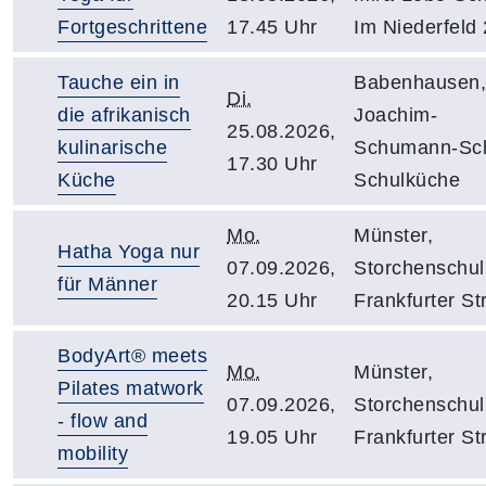
Fortgeschrittene
17.45 Uhr
Im Niederfeld
Tauche ein in
Babenhausen,
Di.
die afrikanisch
Joachim-
25.08.2026,
kulinarische
Schumann-Sch
17.30 Uhr
Küche
Schulküche
Mo.
Münster,
Hatha Yoga nur
07.09.2026,
Storchenschul
für Männer
20.15 Uhr
Frankfurter Str
BodyArt® meets
Mo.
Münster,
Pilates matwork
07.09.2026,
Storchenschul
- flow and
19.05 Uhr
Frankfurter Str
mobility