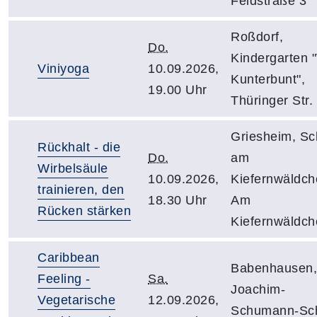
Feldstraße 3
Roßdorf,
Do.
Kindergarten "
Viniyoga
10.09.2026,
Kunterbunt",
19.00 Uhr
Thüringer Str.
Griesheim, Sc
Rückhalt - die
Do.
am
Wirbelsäule
10.09.2026,
Kiefernwäldch
trainieren, den
18.30 Uhr
Am
Rücken stärken
Kiefernwäldch
Caribbean
Babenhausen,
Feeling -
Sa.
Joachim-
Vegetarische
12.09.2026,
Schumann-Sch