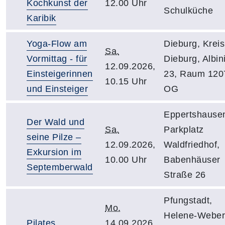
Kochkunst der
12.00 Uhr
Schulküche
Karibik
Yoga-Flow am
Dieburg, Krei
Sa.
Vormittag - für
Dieburg, Albini
12.09.2026,
Einsteigerinnen
23, Raum 1207
10.15 Uhr
und Einsteiger
OG
Eppertshause
Der Wald und
Sa.
Parkplatz
seine Pilze –
12.09.2026,
Waldfriedhof,
Exkursion im
10.00 Uhr
Babenhäuser
Septemberwald
Straße 26
Pfungstadt,
Mo.
Helene-Weber
Pilates
14.09.2026,