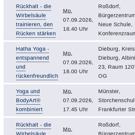
Rückhalt - die
Roßdorf,
Mo.
Wirbelsäule
Bürgerzentru
07.09.2026,
trainieren, den
Neue Schule,
18.40 Uhr
Rücken stärken
Konferenzrau
Hatha Yoga -
Dieburg, Krei
Mo.
entspannend
Dieburg, Albini
07.09.2026,
und
23, Raum 1207
18.00 Uhr
rückenfreundlich
OG
Yoga und
Mo.
Münster,
BodyArt®
07.09.2026,
Storchenschul
kombiniert
17.45 Uhr
Frankfurter Str
Rückhalt - die
Roßdorf,
Mo.
Wirbelsäule
Bürgerzentru