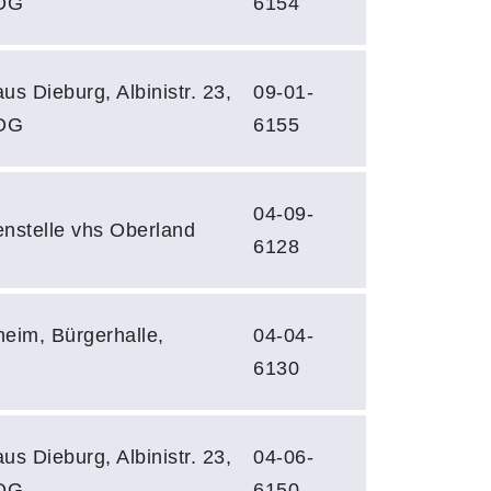
 OG
6154
us Dieburg, Albinistr. 23,
09-01-
 OG
6155
04-09-
enstelle vhs Oberland
6128
eim, Bürgerhalle,
04-04-
6130
us Dieburg, Albinistr. 23,
04-06-
 OG
6150