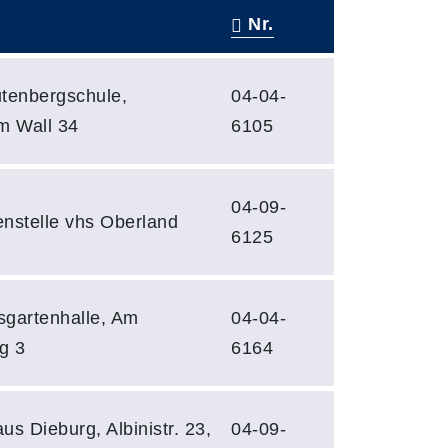
Nr.
utenbergschule,
04-04-
m Wall 34
6105
04-09-
enstelle vhs Oberland
6125
sgartenhalle, Am
04-04-
g 3
6164
us Dieburg, Albinistr. 23,
04-09-