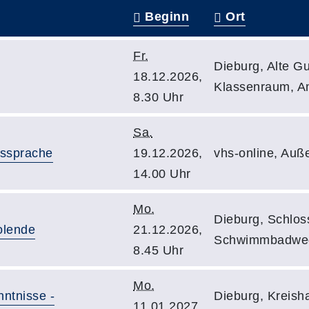
Beginn
Ort
Fr.
Dieburg, Alte G
18.12.2026,
Klassenraum, A
8.30 Uhr
Sa.
Aussprache
19.12.2026,
vhs-online, Auß
14.00 Uhr
Mo.
Dieburg, Schlos
olende
21.12.2026,
Schwimmbadwe
8.45 Uhr
Mo.
ntnisse -
Dieburg, Kreisha
11.01.2027,