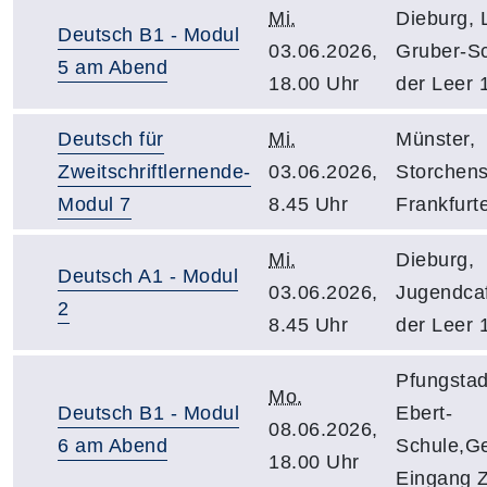
Mi.
Dieburg, 
Deutsch B1 - Modul
03.06.2026,
Gruber-Sc
5 am Abend
18.00 Uhr
der Leer 
Deutsch für
Mi.
Münster,
Zweitschriftlernende-
03.06.2026,
Storchens
Modul 7
8.45 Uhr
Frankfurte
Mi.
Dieburg,
Deutsch A1 - Modul
03.06.2026,
Jugendcaf
2
8.45 Uhr
der Leer 
Pfungstadt
Mo.
Deutsch B1 - Modul
Ebert-
08.06.2026,
6 am Abend
Schule,G
18.00 Uhr
Eingang Zi