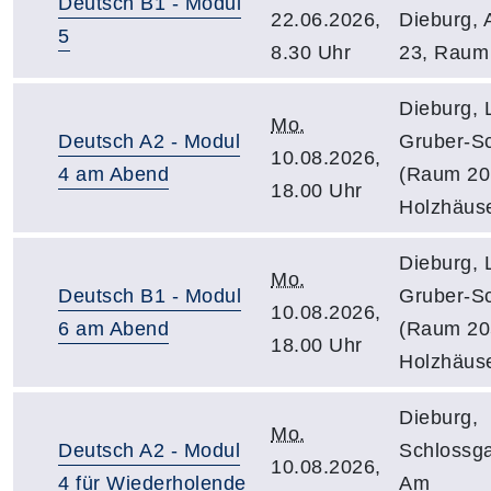
Deutsch B1 - Modul
22.06.2026,
Dieburg, A
5
8.30 Uhr
23, Raum
Dieburg, 
Mo.
Deutsch A2 - Modul
Gruber-Sc
10.08.2026,
4 am Abend
(Raum 20
18.00 Uhr
Holzhäus
Dieburg, 
Mo.
Deutsch B1 - Modul
Gruber-Sc
10.08.2026,
6 am Abend
(Raum 20
18.00 Uhr
Holzhäus
Dieburg,
Mo.
Deutsch A2 - Modul
Schlossga
10.08.2026,
4 für Wiederholende
Am