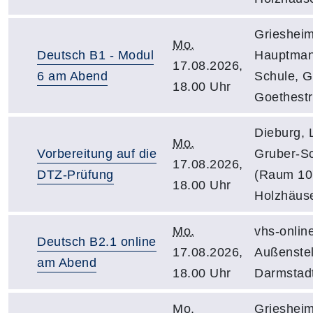
Griesheim
Mo.
Deutsch B1 - Modul
Hauptman
17.08.2026,
6 am Abend
Schule, G
18.00 Uhr
Goethest
Dieburg, 
Mo.
Vorbereitung auf die
Gruber-Sc
17.08.2026,
DTZ-Prüfung
(Raum 10
18.00 Uhr
Holzhäus
Mo.
vhs-onlin
Deutsch B2.1 online
17.08.2026,
Außenstel
am Abend
18.00 Uhr
Darmstad
Mo.
Grieshei