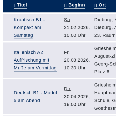
Titel
Beginn
Ort
–
Kroatisch B1 -
Sa.
Dieburg, 
Kompakt am
21.02.2026,
Dieburg, A
Samstag
10.00 Uhr
23, Raum
Griesheim
Italienisch A2
Fr.
August-Zi
Auffrischung mit
20.03.2026,
Georg-Sch
Muße am Vormittag
10.30 Uhr
Platz 6
Griesheim
Do.
Deutsch B1 - Modul
Hauptman
30.04.2026,
5 am Abend
Schule, G
18.00 Uhr
Goethest