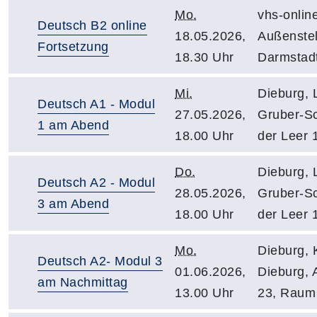
Mo.
vhs-onlin
Deutsch B2 online
18.05.2026,
Außenstel
Fortsetzung
18.30 Uhr
Darmstad
Mi.
Dieburg, 
Deutsch A1 - Modul
27.05.2026,
Gruber-Sc
1 am Abend
18.00 Uhr
der Leer 
Do.
Dieburg, 
Deutsch A2 - Modul
28.05.2026,
Gruber-Sc
3 am Abend
18.00 Uhr
der Leer 
Mo.
Dieburg, 
Deutsch A2- Modul 3
01.06.2026,
Dieburg, A
am Nachmittag
13.00 Uhr
23, Raum