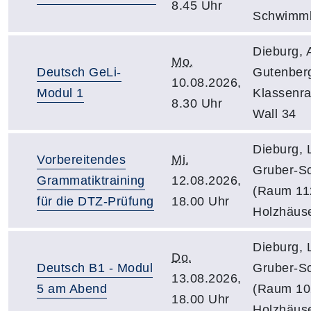
8.45 Uhr
Schwimm
Dieburg, 
Mo.
Deutsch GeLi-
Gutenber
10.08.2026,
Modul 1
Klassenr
8.30 Uhr
Wall 34
Dieburg, 
Vorbereitendes
Mi.
Gruber-Sc
Grammatiktraining
12.08.2026,
(Raum 11
für die DTZ-Prüfung
18.00 Uhr
Holzhäus
Dieburg, 
Do.
Deutsch B1 - Modul
Gruber-Sc
13.08.2026,
5 am Abend
(Raum 10
18.00 Uhr
Holzhäus