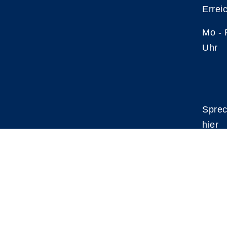
Errei
Mo -
Uhr
Sprec
hier
A
Kontrast
Schriftgröße
A