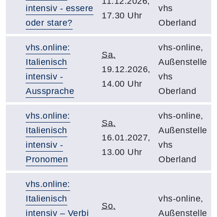
11.12.2026,
intensiv - essere
vhs
17.30 Uhr
oder stare?
Oberland
vhs.online:
vhs-online,
Sa.
Italienisch
Außenstelle
19.12.2026,
intensiv -
vhs
14.00 Uhr
Aussprache
Oberland
vhs.online:
vhs-online,
Sa.
Italienisch
Außenstelle
16.01.2027,
intensiv -
vhs
13.00 Uhr
Pronomen
Oberland
vhs.online:
Italienisch
vhs-online,
So.
intensiv – Verbi
Außenstelle