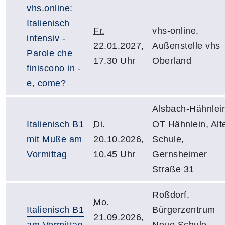
vhs.online:
Italienisch
Fr.
vhs-online,
intensiv -
22.01.2027,
Außenstelle vhs
Parole che
17.30 Uhr
Oberland
finiscono in -
e, come?
Alsbach-Hähnlei
Italienisch B1
Di.
OT Hähnlein, Alt
mit Muße am
20.10.2026,
Schule,
Vormittag
10.45 Uhr
Gernsheimer
Straße 31
Roßdorf,
Mo.
Italienisch B1
Bürgerzentrum
21.09.2026,
am Vormittag
Neue Schule,