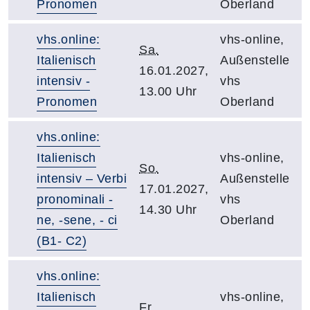
Pronomen
Oberland
vhs.online:
vhs-online,
Sa.
Italienisch
Außenstelle
16.01.2027,
intensiv -
vhs
13.00 Uhr
Pronomen
Oberland
vhs.online:
Italienisch
vhs-online,
So.
intensiv – Verbi
Außenstelle
17.01.2027,
pronominali -
vhs
14.30 Uhr
ne, -sene, - ci
Oberland
(B1- C2)
vhs.online:
Italienisch
vhs-online,
Fr.