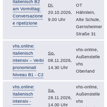
Italienisch B2
Di.
OT
am Vormittag:
20.10.2026,
Hähnlein,
Conversazione
9.00 Uhr
Alte Schule,
e ripetizione
Gernsheimer
Straße 31
vhs.online:
vhs-online,
Italienisch
So.
Außenstelle
intensiv – Verbi
08.11.2026,
vhs
pronominali
14.30 Uhr
Oberland
Niveau B1 - C2
vhs.online:
vhs-online,
Sa.
Italienisch
Außenstelle
28.11.2026,
intensiv -
vhs
14.00 Uhr