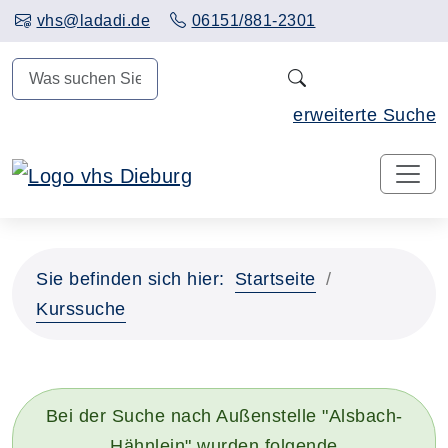
Hauptinhalt anspringen
vhs@ladadi.de
06151/881-2301
N
erweiterte Suche
Sie befinden sich hier:
Startseite
Kurssuche
Bei der Suche nach Außenstelle "Alsbach-
Hähnlein" wurden folgende