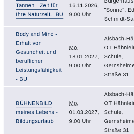
Bürgerhaus
Tannen - Zeit für
16.11.2026,
"Sonne", E
Ihre Naturzeit.- BU
9.00 Uhr
Schmidt-Sa
Body and Mind -
Alsbach-Häh
Erhalt von
Mo.
OT Hähnlein
Gesundheit und
18.01.2027,
Schule,
beruflicher
9.00 Uhr
Gernsheime
Leistungsfähigkeit
Straße 31
- BU
Alsbach-Häh
BÜHNENBILD
Mo.
OT Hähnlein
meines Lebens -
01.03.2027,
Schule,
Bildungsurlaub
9.00 Uhr
Gernsheime
Straße 31