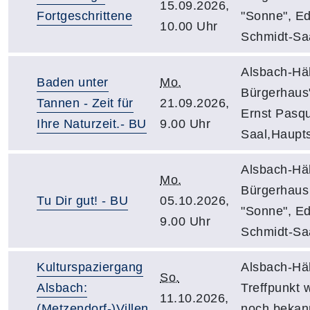
15.09.2026,
Fortgeschrittene
"Sonne", E
10.00 Uhr
Schmidt-Sa
Alsbach-Häh
Baden unter
Mo.
Bürgerhaus
Tannen - Zeit für
21.09.2026,
Ernst Pasq
Ihre Naturzeit.- BU
9.00 Uhr
Saal,Haupts
Alsbach-Häh
Mo.
Bürgerhaus
Tu Dir gut! - BU
05.10.2026,
"Sonne", E
9.00 Uhr
Schmidt-Sa
Kulturspaziergang
Alsbach-Häh
So.
Alsbach:
Treffpunkt 
11.10.2026,
(Metzendorf-)Villen
noch bekan