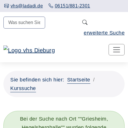
Hauptinhalt anspringen
vhs@ladadi.de
06151/881-2301
N
erweiterte Suche
Sie befinden sich hier:
Startseite
Kurssuche
Bei der Suche nach Ort ""Griesheim,
Hegelsberghalle"" wurden folgende