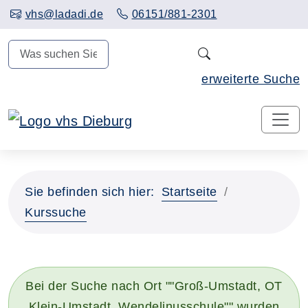
Hauptinhalt anspringen
vhs@ladadi.de
06151/881-2301
N
erweiterte Suche
Sie befinden sich hier:
Startseite
Kurssuche
Bei der Suche nach Ort ""Groß-Umstadt, OT
Klein-Umstadt, Wendelinusschule"" wurden