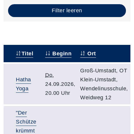
Filter leeren
Titel
Beginn
Ort
–
Groß-Umstadt, OT
Do.
Hatha
Klein-Umstadt,
24.09.2026,
Yoga
Wendelinusschule,
20.00 Uhr
Weidweg 12
"Der
Schütze
krümmt