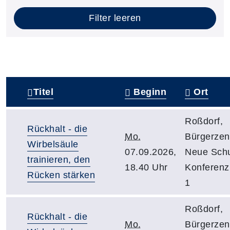
Filter leeren
Titel
Beginn
Ort
–
Roßdorf,
Rückhalt - die
Mo.
Bürgerzen
Wirbelsäule
07.09.2026,
Neue Schu
trainieren, den
18.40 Uhr
Konferen
Rücken stärken
1
Roßdorf,
Rückhalt - die
Mo.
Bürgerzen