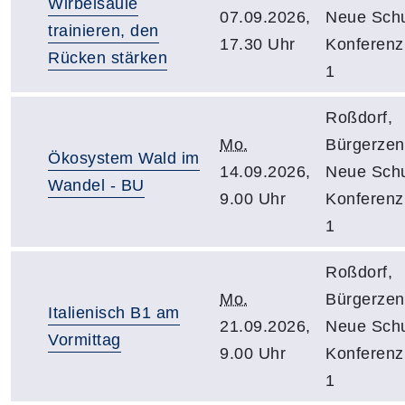
Wirbelsäule
07.09.2026,
Neue Schu
trainieren, den
17.30 Uhr
Konferen
Rücken stärken
1
Roßdorf,
Mo.
Bürgerzen
Ökosystem Wald im
14.09.2026,
Neue Schu
Wandel - BU
9.00 Uhr
Konferen
1
Roßdorf,
Mo.
Bürgerzen
Italienisch B1 am
21.09.2026,
Neue Schu
Vormittag
9.00 Uhr
Konferen
1