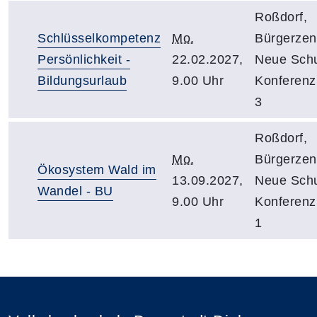
Roßdorf,
Schlüsselkompetenz
Mo.
Bürgerzen
Persönlichkeit -
22.02.2027,
Neue Schu
Bildungsurlaub
9.00 Uhr
Konferen
3
Roßdorf,
Mo.
Bürgerzen
Ökosystem Wald im
13.09.2027,
Neue Schu
Wandel - BU
9.00 Uhr
Konferen
1