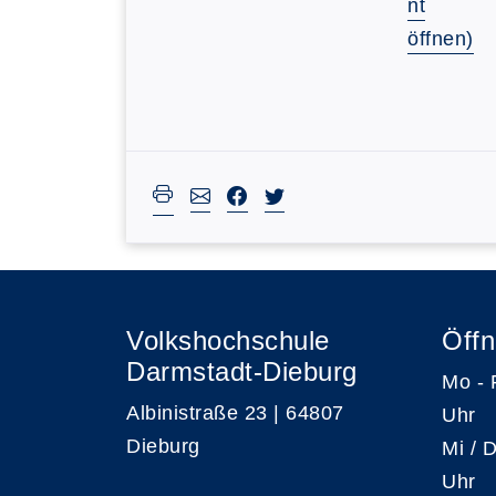
nt
öffnen)
Volkshochschule
Öffn
Darmstadt-Dieburg
Mo -
Albinistraße 23 | 64807
Uhr
Dieburg
Mi /
Uhr