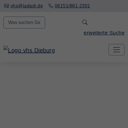
Hauptinhalt anspringen
vhs@ladadi.de
06151/881-2301
N
erweiterte Suche