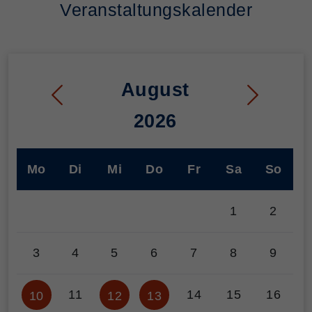
Veranstaltungskalender
August
2026
Mo
Di
Mi
Do
Fr
Sa
So
1
2
3
4
5
6
7
8
9
11
14
15
16
10
12
13