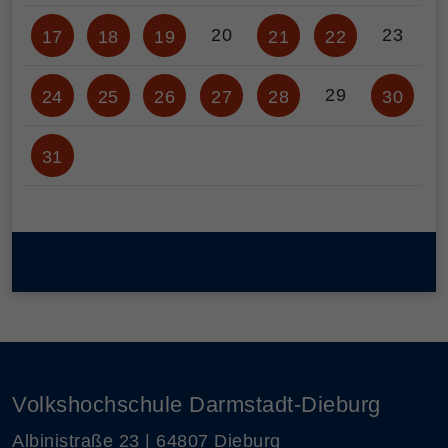
20
23
17
18
19
21
22
29
24
25
26
27
28
30
31
Volkshochschule Darmstadt-Dieburg
Albinistraße 23 | 64807 Dieburg