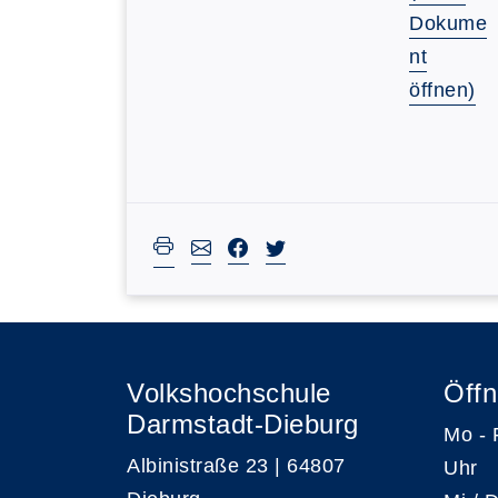
Dokume
nt
öffnen)
Volkshochschule
Öffn
Darmstadt-Dieburg
Mo -
Albinistraße 23 | 64807
Uhr