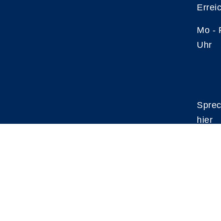
Errei
Mo -
Uhr
Sprec
hier
A
Kontrast
Schriftgröße
A