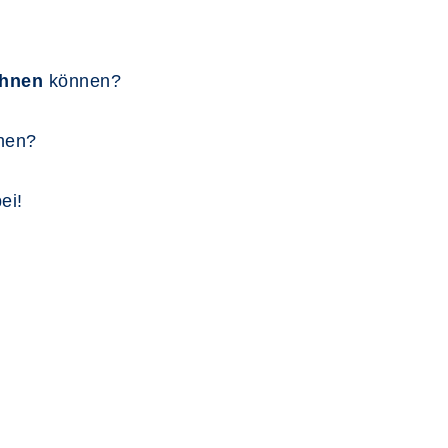
chnen
können?
hen?
ei!